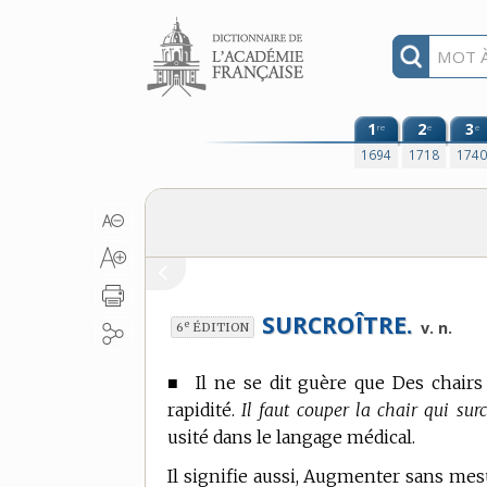
Aller au contenu
1
2
3
re
e
e
1694
1718
174
SURCROÎTRE.
e
v. n.
6
ÉDITION
■
Il ne se dit guère que Des chairs
rapidité.
Il faut couper la chair qui sur
usité
dans le langage médical.
Il signifie aussi, Augmenter sans mesur