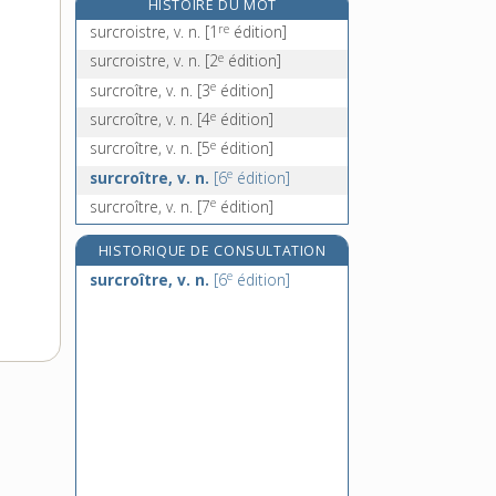
HISTOIRE DU MOT
surdité, n. f.
re
surcroistre, v. n.
[1
édition]
e
surdorer, v. tr.
[7
édition]
e
surcroistre, v. n.
[2
édition]
surdos, n. m.
e
surcroître, v. n.
[3
édition]
surdosage, n. m.
e
surcroître, v. n.
[4
édition]
e
surcroître, v. n.
[5
édition]
e
surcroître, v. n.
[6
édition]
e
surcroître, v. n.
[7
édition]
HISTORIQUE DE CONSULTATION
e
surcroître, v. n.
[6
édition]