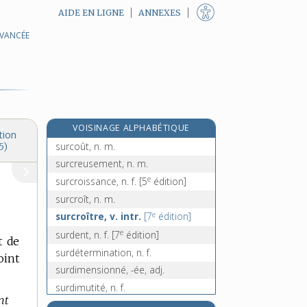
AIDE EN LIGNE
ANNEXES
AVANCÉE
surcontre, n. m.
surcontrer, v. tr.
surcot, n. m.
surcote, n. f.
surcoter, v. tr.
VOISINAGE ALPHABÉTIQUE
surcouper, v. tr.
tion
surcoût, n. m.
5)
surcreusement, n. m.
e
surcroissance, n. f.
[5
édition]
surcroît, n. m.
e
surcroître, v. intr.
[7
édition]
e
surdent, n. f.
[7
édition]
t de
surdétermination, n. f.
oint
surdimensionné, -ée, adj.
surdimutité, n. f.
nt
surdi-mutité, n. f.