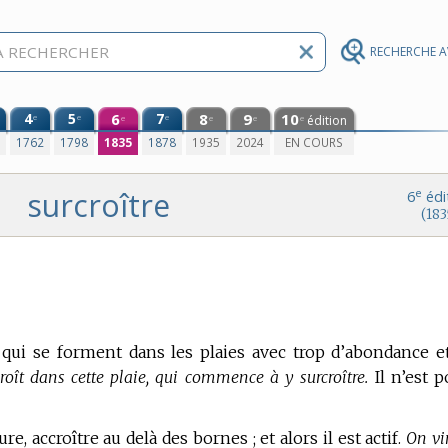
RECHERCHE 
4
5
6
7
8
9
10
e
e
e
édition
e
e
e
e
0
1762
1798
1835
1878
1935
2024
EN COURS
surcroître
e
6
édi
(183
 qui se forment dans les plaies avec trop d’abondance e
croît dans cette plaie, qui commence à y surcroître.
Il n’est p
e, accroître au delà des bornes ; et alors il est actif.
On vi