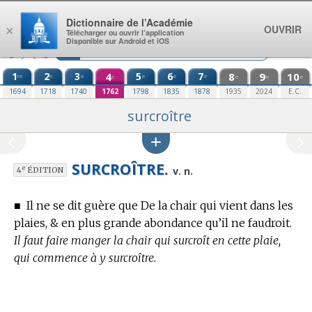
Aller au contenu
Dictionnaire de l’Académie
OUVRIR
×
Télécharger ou ouvrir l’application
Disponible sur Android et iOS
1
2
3
4
5
6
7
8
9
10
re
e
e
e
e
e
e
e
e
e
1694
1718
1740
1762
1798
1835
1878
1935
2024
E.C.
surcroître
SURCROÎTRE.
e
v. n.
4
ÉDITION
■
Il ne se dit guère que De la chair qui vient dans les
plaies, & en plus grande abondance qu’il ne faudroit.
Il faut faire manger la chair qui surcroît en cette plaie,
qui commence à y surcroître.