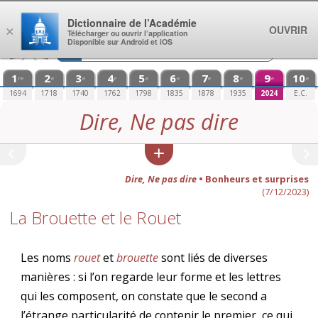
Aller au contenu
Dictionnaire de l’Académie
OUVRIR
×
Télécharger ou ouvrir l’application
Disponible sur Android et iOS
1
2
3
4
5
6
7
8
9
10
re
e
e
e
e
e
e
e
e
e
1694
1718
1740
1762
1798
1835
1878
1935
2024
E.C.
Dire, Ne pas dire
Dire, Ne pas dire
• Bonheurs et surprises
(7/12/2023)
La Brouette et le Rouet
Les noms
rouet
et
brouette
sont liés de diverses
manières : si l’on regarde leur forme et les lettres
qui les composent, on constate que le second a
l’étrange particularité de contenir le premier, ce qui