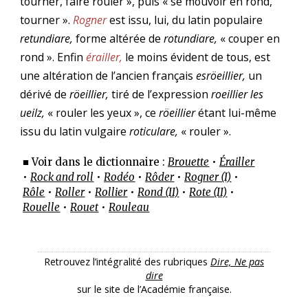
tourner, faire rouler », puis « se mouvoir en rond,
tourner ».
Rogner
est issu, lui, du latin populaire
retundiare,
forme altérée de
rotundiare,
« couper en
rond ». Enfin
érailler,
le moins évident de tous, est
une altération de l’ancien français
esröeillier,
un
dérivé de
röeillier,
tiré de l’expression
roeillier les
ueilz,
« rouler les yeux », ce
röeillier
étant lui-même
issu du latin vulgaire
roticulare,
« rouler ».
■ Voir dans le dictionnaire :
Brouette
•
Érailler
•
Rock and roll
•
Rodéo
•
Rôder
•
Rogner (I)
•
Rôle
•
Roller
•
Rollier
•
Rond (II)
•
Rote (II)
•
Rouelle
•
Rouet
•
Rouleau
Retrouvez l’intégralité des rubriques
Dire, Ne pas
dire
sur le site de l’Académie française.