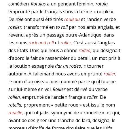
comédien.
Rotulus
a un pendant féminin,
rotula,
emprunté par le français sous la forme « rotule ».
De
rôle
ont aussi été tirés
rouleau
et l’ancien verbe
roeller,
transformé en
to roll
par nos amis anglais, et
revenu, après un passage outre-Atlantique, dans
les noms
rock and roll
et
roller.
C’est aussi l’anglais
des États-Unis qui nous a donné
rodéo,
qui désignait
d’abord le fait de rassembler du bétail, un mot pris à
la locution espagnole
dar un rodeo,
« tourner
autour ». À l’allemand nous avons emprunté
rollier,
le nom d’un oiseau ainsi nommé parce qu’il tourne
sur lui-même en vol.
Rollier
est dérivé du verbe
rollen,
emprunté de l’ancien français
roller.
De
rotella,
proprement « petite roue » est issu le nom
rouelle,
qui fut jadis synonyme de « rondelle », et qui,
avant de désigner une tranche de lard, désigna, le
morceau d’étoffe de forme circulaire que les juifs