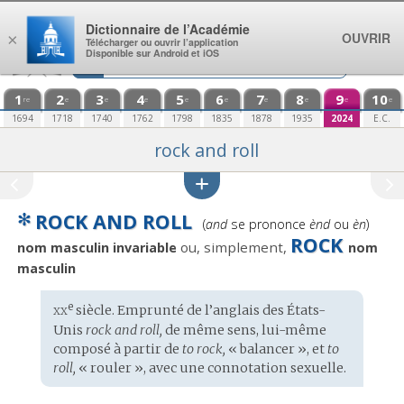
Aller au contenu
Dictionnaire de l’Académie
OUVRIR
×
Télécharger ou ouvrir l’application
Disponible sur Android et iOS
1
2
3
4
5
6
7
8
9
10
re
e
e
e
e
e
e
e
e
e
1694
1718
1740
1762
1798
1835
1878
1935
2024
E.C.
rock and roll
✻
ROCK AND ROLL
Prononciation
(
and
se prononce
ènd
ou
èn
)
:
ROCK
ou, simplement,
nom masculin invariable
nom
masculin
xx
e
Étymologie
siècle. Emprunté de l’
anglais des États-
:
Unis
rock and roll,
de même sens, lui-même
composé à partir de
to rock,
« balancer », et
to
roll,
« rouler », avec une connotation sexuelle.