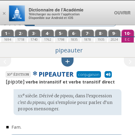
Aller au contenu
Dictionnaire de l’Académie
OUVRIR
×
Télécharger ou ouvrir l’application
Disponible sur Android et iOS
1
2
3
4
5
6
7
8
9
10
re
e
e
e
e
e
e
e
e
e
1694
1718
1740
1762
1798
1835
1878
1935
2024
E.C.
pipeauter
✻
PIPEAUTER
conjugaison
e
10
ÉDITION
[pipɔte]
verbe intransitif et verbe transitif direct
xx
e
Étymologie
siècle. Dérivé de
pipeau,
dans l’expression
:
c’est du pipeau,
qui s’emploie pour parler d’un
propos mensonger.
■
Fam.