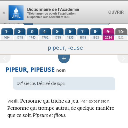
Aller au contenu
Dictionnaire de l’Académie
OUVRIR
×
Télécharger ou ouvrir l’application
Disponible sur Android et iOS
1
2
3
4
5
6
7
8
9
10
re
e
e
e
e
e
e
e
e
e
1694
1718
1740
1762
1798
1835
1878
1935
2024
E.C.
pipeur, -euse
PIPEUR, PIPEUSE
nom
xv
e
Étymologie
siècle. Dérivé de
pipe.
:
Vieilli.
Personne qui triche au jeu.
Par extension.
Personne qui trompe autrui, de quelque manière
que ce soit.
Pipeurs et filous.