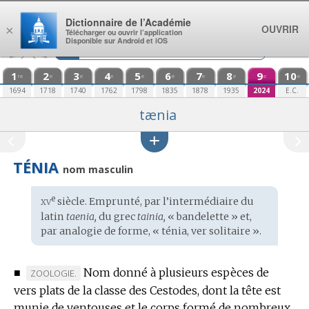
Aller au contenu
Dictionnaire de l’Académie
OUVRIR
×
Télécharger ou ouvrir l’application
Disponible sur Android et iOS
1
2
3
4
5
6
7
8
9
10
re
e
e
e
e
e
e
e
e
e
1694
1718
1740
1762
1798
1835
1878
1935
2024
E.C.
tænia
TÉNIA
nom masculin
xv
e
Étymologie
siècle. Emprunté, par l’intermédiaire du
:
latin
taenia,
du
grec
tainia,
« bandelette » et,
par analogie de forme, « ténia, ver solitaire ».
■
Nom donné à plusieurs espèces de
MARQUE
ZOOLOGIE.
vers plats de la classe des Cestodes, dont la tête est
DE
munie de ventouses et le corps formé de nombreux
DOMAINE