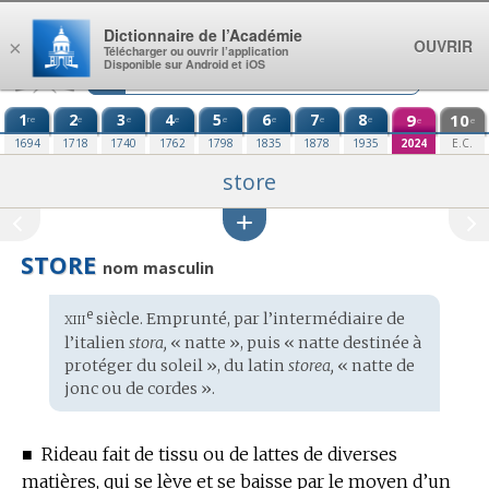
Aller au contenu
Dictionnaire de l’Académie
OUVRIR
×
Télécharger ou ouvrir l’application
Disponible sur Android et iOS
1
2
3
4
5
6
7
8
9
10
re
e
e
e
e
e
e
e
e
e
1694
1718
1740
1762
1798
1835
1878
1935
2024
E.C.
store
STORE
nom masculin
xiii
e
Étymologie
siècle. Emprunté, par l’intermédiaire de
:
l’
italien
stora,
« natte », puis « natte destinée à
protéger du soleil », du
latin
storea,
« natte de
jonc ou de cordes ».
■
Rideau fait de tissu ou de lattes de diverses
matières, qui se lève et se baisse par le moyen d’un