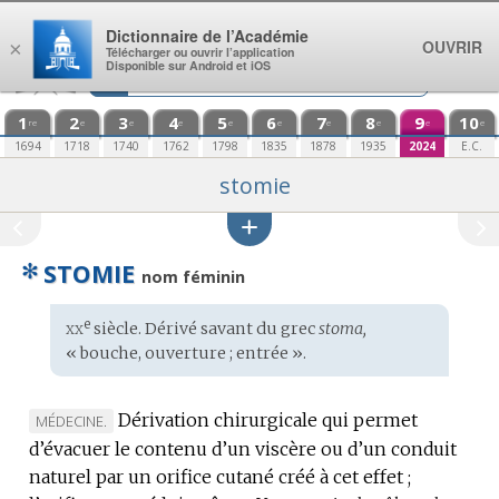
Aller au contenu
Dictionnaire de l’Académie
OUVRIR
×
Télécharger ou ouvrir l’application
Disponible sur Android et iOS
1
2
3
4
5
6
7
8
9
10
re
e
e
e
e
e
e
e
e
e
1694
1718
1740
1762
1798
1835
1878
1935
2024
E.C.
stomie
✻
STOMIE
nom féminin
xx
e
Étymologie
siècle. Dérivé savant du
grec
stoma,
:
« bouche, ouverture ; entrée ».
Dérivation chirurgicale qui permet
MARQUE
MÉDECINE.
d’évacuer le contenu d’un viscère ou d’un conduit
DE
naturel par un orifice cutané créé à cet effet ;
DOMAINE