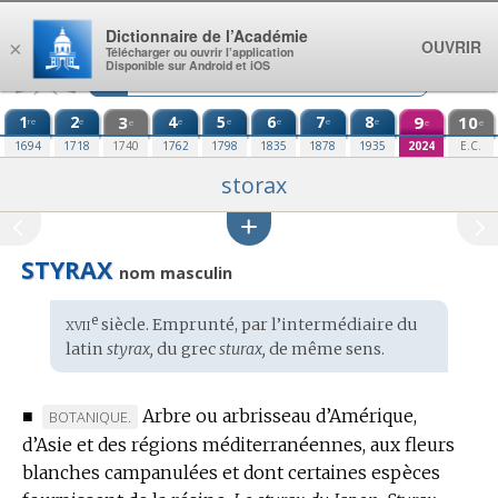
Aller au contenu
Dictionnaire de l’Académie
OUVRIR
×
Télécharger ou ouvrir l’application
Disponible sur Android et iOS
1
2
3
4
5
6
7
8
9
10
re
e
e
e
e
e
e
e
e
e
1694
1718
1740
1762
1798
1835
1878
1935
2024
E.C.
storax
STYRAX
nom masculin
xvii
e
Étymologie
siècle. Emprunté, par l’intermédiaire du
:
latin
styrax,
du
grec
sturax,
de même sens.
■
Arbre ou arbrisseau d’Amérique,
MARQUE
BOTANIQUE.
d’Asie et des régions méditerranéennes, aux fleurs
DE
blanches campanulées et dont certaines espèces
DOMAINE