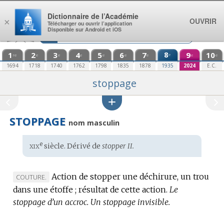
Aller au contenu
Dictionnaire de l’Académie
OUVRIR
×
Télécharger ou ouvrir l’application
Disponible sur Android et iOS
1
2
3
4
5
6
7
8
9
10
e
re
e
e
e
e
e
e
e
e
1694
1718
1740
1762
1798
1835
1878
1935
2024
E.C.
stoppage
STOPPAGE
nom masculin
xix
e
Étymologie
siècle. Dérivé de
stopper II.
:
Action de stopper une déchirure, un trou
MARQUE
COUTURE.
dans une étoffe ; résultat de cette action.
DE
Le
stoppage d’un accroc.
DOMAINE
Un stoppage invisible.
: