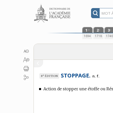
Aller au contenu
1
2
3
re
e
e
1694
1718
174
STOPPAGE.
e
n. f.
8
ÉDITION
■
Action de stopper une étoffe ou Résu