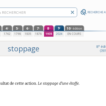
RECHERCHE 
4
5
6
7
8
9
10
e
édition
e
e
e
e
e
e
0
1762
1798
1835
1878
1935
2024
EN COURS
stoppage
e
8
édi
(193
ltat de cette action.
Le stoppage d’une étoffe.