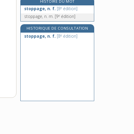
HISTOIRE DU MOT
stoupa, n. m.
e
stoppage, n. f.
[8
édition]
strabique, adj.
e
stoppage, n. m.
[9
édition]
strabisme, n. m.
stradivarius, n. m.
HISTORIQUE DE CONSULTATION
e
stoppage, n. f.
[8
édition]