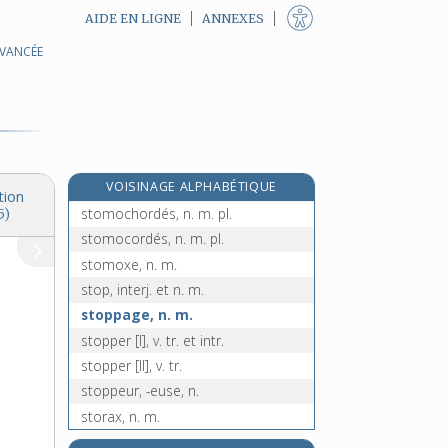
AIDE EN LIGNE
ANNEXES
AVANCÉE
stomatique, adj.
stomatite, n. f.
stomatologie, n. f.
stomatologiste, n.
stomatologue, n.
VOISINAGE ALPHABÉTIQUE
stomie, n. f.
tion
stomochordés, n. m. pl.
5)
stomocordés, n. m. pl.
stomoxe, n. m.
stop, interj. et n. m.
stoppage, n. m.
stopper [I], v. tr. et intr.
stopper [II], v. tr.
stoppeur, -euse, n.
storax, n. m.
store, n. m.