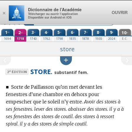
Aller au contenu
Dictionnaire de l’Académie
OUVRIR
×
Télécharger ou ouvrir l’application
Disponible sur Android et iOS
1
2
3
4
5
6
7
8
9
10
re
e
e
e
e
e
e
e
e
e
1694
1718
1740
1762
1798
1835
1878
1935
2024
E.C.
store
STORE.
e
substantif fem.
2
ÉDITION
■
Sorte de Paillasson qu’on met devant les
fenestres d’une chambre en dehors pour
empescher que le soleil n’y entre.
Avoir des stores à
ses fenestres. lever des stores. abaisser des stores. il y a à
ses fenestres des stores de coutil. des stores à ressort
spiral. il y a des stores de simple coutil.