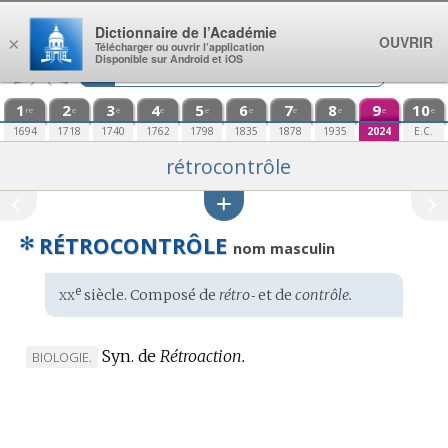
Aller au contenu
Dictionnaire de l’Académie
OUVRIR
×
Télécharger ou ouvrir l’application
Disponible sur Android et iOS
1
2
3
4
5
6
7
8
9
10
re
e
e
e
e
e
e
e
e
e
1694
1718
1740
1762
1798
1835
1878
1935
2024
E.C.
rétrocontrôle
✻
RÉTROCONTRÔLE
nom masculin
xx
e
Étymologie
siècle. Composé de
rétro‑
et de
contrôle.
:
Syn. de
Rétroaction.
MARQUE
BIOLOGIE.
DE
DOMAINE
: