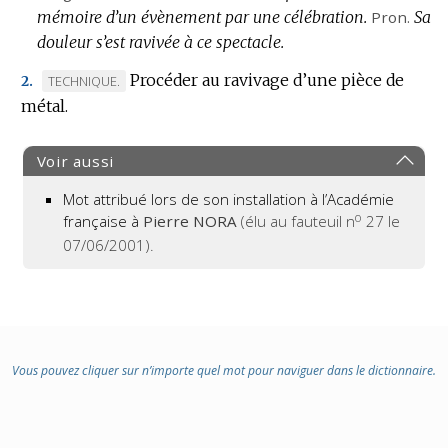
mémoire d’un évènement par une célébration.
Pron.
Sa
douleur s’est ravivée à ce spectacle.
Procéder au ravivage d’une pièce de
MARQUE
TECHNIQUE.
2.
métal.
DE
DOMAINE
:
Voir aussi
Mot attribué lors de son installation à l’Académie
o
française à
Pierre NORA
(élu au fauteuil n
27 le
07/06/2001).
Vous pouvez cliquer sur n’importe quel mot pour naviguer dans le dictionnaire.