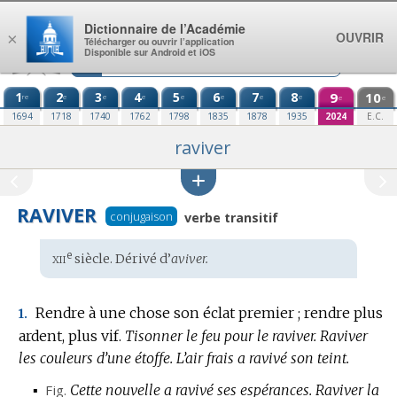
Aller au contenu
Dictionnaire de l’Académie
OUVRIR
×
Télécharger ou ouvrir l’application
Disponible sur Android et iOS
1
2
3
4
5
6
7
8
9
10
re
e
e
e
e
e
e
e
e
e
1694
1718
1740
1762
1798
1835
1878
1935
2024
E.C.
raviver
RAVIVER
conjugaison
verbe transitif
xii
e
Étymologie
siècle. Dérivé d’
aviver.
:
Rendre à une chose son éclat premier ; rendre plus
1.
ardent, plus vif.
Tisonner le feu pour le raviver.
Raviver
les couleurs d’une étoffe.
L’air frais a ravivé son teint.
▪
Fig.
Cette nouvelle a ravivé ses espérances.
Raviver la