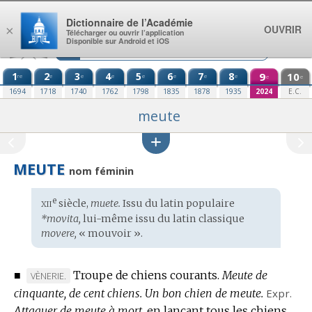
Aller au contenu
Dictionnaire de l’Académie
OUVRIR
×
Télécharger ou ouvrir l’application
Disponible sur Android et iOS
1
2
3
4
5
6
7
8
9
10
re
e
e
e
e
e
e
e
e
e
1694
1718
1740
1762
1798
1835
1878
1935
2024
E.C.
meute
MEUTE
nom féminin
xii
e
Étymologie
siècle,
muete.
Issu du
latin populaire
:
*movita,
lui-même issu du
latin classique
movere,
« mouvoir ».
■
Troupe de chiens courants.
Meute de
MARQUE
VÈNERIE.
cinquante, de cent chiens.
DE
Un bon chien de meute.
Expr.
Attaquer de meute à mort,
DOMAINE
en lançant tous les chiens