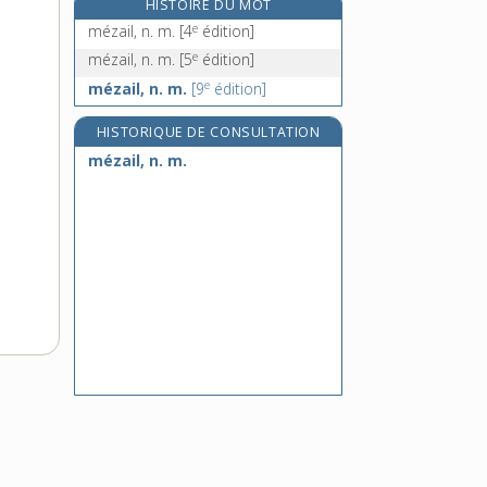
HISTOIRE DU MOT
mezzo, n. m.
e
mézail, n. m.
[4
édition]
mezzo-soprano, n. m.
e
mézail, n. m.
[5
édition]
e
mezzo-termine, n. m.
[7
édition]
e
mézail, n. m.
[9
édition]
mezzotinte, n. m.
HISTORIQUE DE CONSULTATION
mézail, n. m.