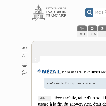
Aller au contenu
1
2
3
re
e
e
1694
1718
174
✻
MÉZAIL
nom masculin
(
pluriel
Méz
xvii
e
Étymologie
siècle. D’
origine obscure
.
:
Pièce mobile, faite d’un seul
MARQUE
ARMES.
usage à la fin du Moyen Âge, était de
DE