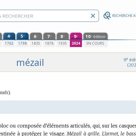
RECHERCHE 
4
5
6
7
8
9
10
e
e
édition
e
e
e
e
e
0
1762
1798
1835
1878
1935
2024
EN COURS
mézail
e
9
édi
(202
ails
).
 bloc ou composée d’éléments articulés, qui, sur les casque
stinée à protéger le visage.
Mézail à grille.
L’armet, le bas