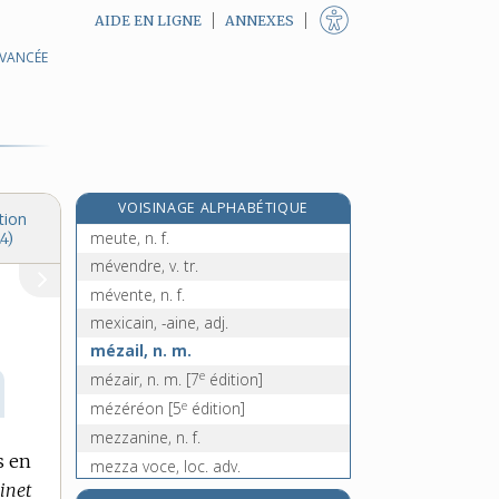
AIDE EN LIGNE
ANNEXES
AVANCÉE
meurt-de-faim, n. m. inv.
meurtre, n. m.
meurtrier, -ière, n. et adj.
meurtrière, n. f.
meurtrir, v. tr.
VOISINAGE ALPHABÉTIQUE
meurtrissure, n. f.
tion
meute, n. f.
4)
mévendre, v. tr.
mévente, n. f.
mexicain, -aine, adj.
mézail, n. m.
e
mézair, n. m.
[7
édition]
e
mézéréon
[5
édition]
mezzanine, n. f.
s en
mezza voce, loc. adv.
sinet
mezzetin, n. m.