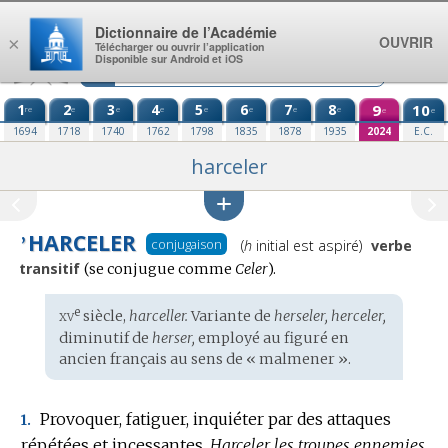
Aller au contenu
Dictionnaire de l’Académie
OUVRIR
×
Télécharger ou ouvrir l’application
Disponible sur Android et iOS
1
2
3
4
5
6
7
8
9
10
re
e
e
e
e
e
e
e
e
e
1694
1718
1740
1762
1798
1835
1878
1935
2024
E.C.
harceler
HARCELER
Prononciation
’
conjugaison
(
h
initial est aspiré)
verbe
:
transitif
Conjugaison
(se conjugue comme
Celer
).
:
xv
e
Étymologie
siècle,
harceller.
Variante de
herseler, herceler,
:
diminutif de
herser,
employé au figuré en
ancien français
au sens de « malmener ».
Provoquer, fatiguer, inquiéter par des attaques
1.
répétées et incessantes.
Harceler les troupes ennemies.