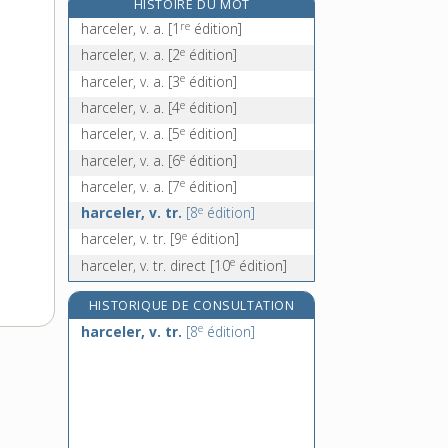
HISTOIRE DU MOT
harder [II], v. tr.
re
harceler, v. a.
[1
édition]
hardes, n. f. pl.
e
harceler, v. a.
[2
édition]
hardi, -ie, adj.
e
harceler, v. a.
[3
édition]
hardiesse, n. f.
e
harceler, v. a.
[4
édition]
e
harceler, v. a.
[5
édition]
e
harceler, v. a.
[6
édition]
e
harceler, v. a.
[7
édition]
e
harceler, v. tr.
[8
édition]
e
harceler, v. tr.
[9
édition]
e
harceler, v. tr. direct
[10
édition]
HISTORIQUE DE CONSULTATION
e
harceler, v. tr.
[8
édition]