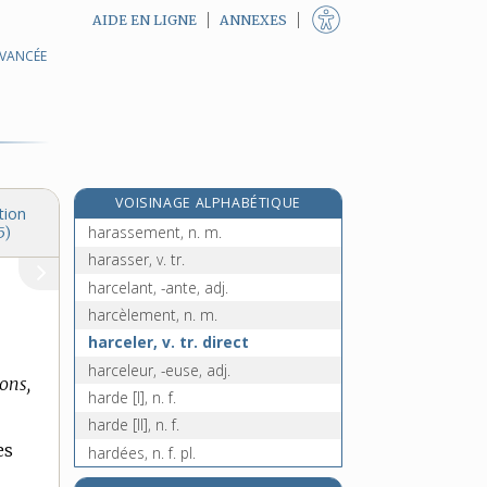
AIDE EN LIGNE
ANNEXES
AVANCÉE
hara-kiri, n. m.
harangue, n. f.
haranguer, v. tr.
harangueur, -euse, n.
haras, n. m.
VOISINAGE ALPHABÉTIQUE
harassant, -ante, adj.
tion
harassement, n. m.
5)
harasser, v. tr.
harcelant, -ante, adj.
harcèlement, n. m.
harceler, v. tr. direct
harceleur, -euse, adj.
ons,
harde [I], n. f.
harde [II], n. f.
es
hardées, n. f. pl.
harder (se) [I], v. pron.