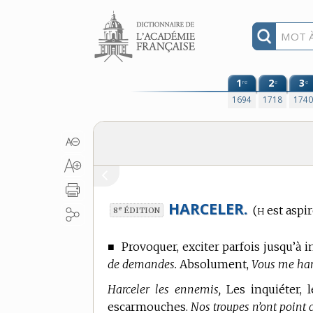
Aller au contenu
1
2
3
re
e
e
1694
1718
174
HARCELER.
h
(
est aspir
e
8
ÉDITION
■
Provoquer, exciter parfois jusqu’à 
de demandes.
Absolument,
Vous me harce
Harceler les ennemis,
Les inquiéter, l
escarmouches.
Nos troupes n’ont point c