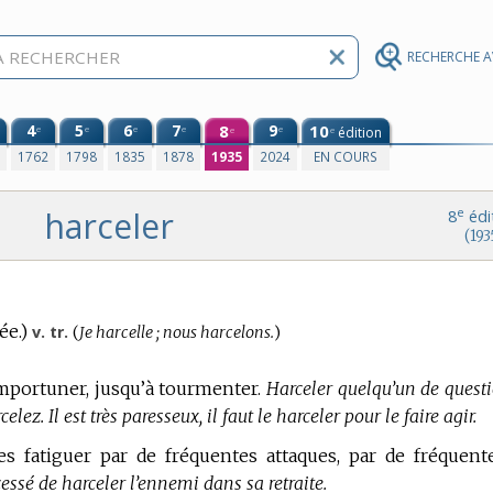
RECHERCHE 
4
5
6
7
8
9
10
e
e
e
e
e
édition
e
e
0
1762
1798
1835
1878
1935
2024
EN COURS
harceler
e
8
édi
(193
Conjugaison
ée.)
v. tr.
(
Je harcelle ; nous harcelons.
)
:
importuner, jusqu’à tourmenter.
Harceler quelqu’un de questi
lez. Il est très paresseux, il faut le harceler pour le faire agir.
es fatiguer par de fréquentes attaques, par de fréquent
essé de harceler l’ennemi dans sa retraite.