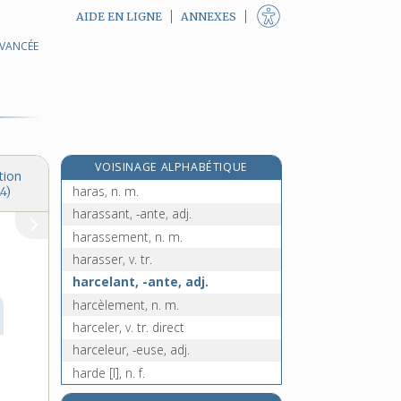
AIDE EN LIGNE
ANNEXES
AVANCÉE
haquet, n. m.
e
haquetier, n. m.
[7
édition]
hara-kiri, n. m.
harangue, n. f.
haranguer, v. tr.
VOISINAGE ALPHABÉTIQUE
harangueur, -euse, n.
tion
haras, n. m.
4)
harassant, -ante, adj.
harassement, n. m.
harasser, v. tr.
harcelant, -ante, adj.
harcèlement, n. m.
harceler, v. tr. direct
harceleur, -euse, adj.
harde [I], n. f.
harde [II], n. f.