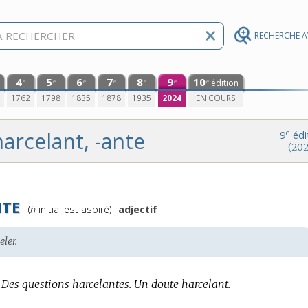
RECHERCHE 
4
5
6
7
8
9
10
édition
e
e
e
e
e
e
e
0
1762
1798
1835
1878
1935
2024
EN COURS
harcelant, -ante
e
9
édi
(202
NTE
Prononciation
(
h
initial est aspiré)
adjectif
:
eler.
Des questions harcelantes.
Un doute harcelant.