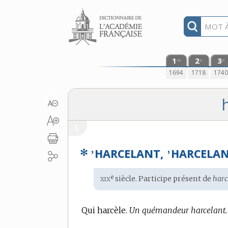
Aller au contenu
1
2
3
re
e
e
1694
1718
174
✻
HARCELANT,
HARCELA
’
’
xix
e
Étymologie
siècle. Participe présent de
harc
:
Qui harcèle.
Un quémandeur harcelant.