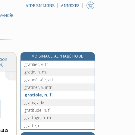
AIDE EN LIGNE
ANNEXES
AVANCÉE
graticulage, n. m.
graticulation, n. f.
graticule, n. m.
graticuler, v. tr.
gratifiant, -ante, adj.
VOISINAGE ALPHABÉTIQUE
gratification, n. f.
tion
gratifier, v. tr.
4)
gratin, n. m.
gratiné, -ée, adj.
gratiner, v. intr.
gratiole, n. f.
gratis, adv.
gratitude, n. f.
grattage, n. m.
gratte, n. f.
dans
gratte-ciel, n. m.