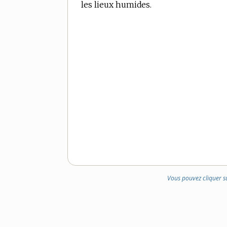
les lieux humides.
DE
DOMAINE
:
Vous pouvez cliquer s