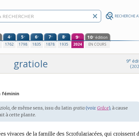
RECHERCHE 
4
5
6
7
8
9
10
e
e
e
e
e
édition
e
e
0
1762
1798
1835
1878
1935
2024
EN COURS
gratiole
e
9
édi
(202
 féminin
ziola,
de même sens, issu du
latin
gratia
(voir
Grâce
),
à cause
it à cette plante.
s vivaces de la famille des Scrofulariacées, qui croissent 