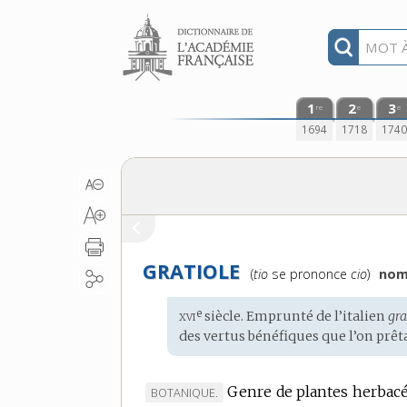
Aller au contenu
1
2
3
re
e
e
1694
1718
174
GRATIOLE
Prononciation
(
tio
se prononce
cio
)
nom
:
xvi
e
Étymologie
siècle. Emprunté de l’
italien
gra
:
des vertus bénéfiques que l’on prêta
Genre de plantes herbacée
MARQUE
BOTANIQUE.