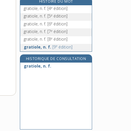
HISTOIRE DU MOT
gratte-cul, n. m.
e
gratiole, n. f.
[4
édition]
gratte-dos, n. m. inv.
e
gratiole, n. f.
[5
édition]
e
gratteleux, euse, adj.
[8
édition]
e
gratiole, n. f.
[6
édition]
grattelle, n. f.
e
gratiole, n. f.
[7
édition]
e
gratiole, n. f.
[8
édition]
e
gratiole, n. f.
[9
édition]
HISTORIQUE DE CONSULTATION
gratiole, n. f.