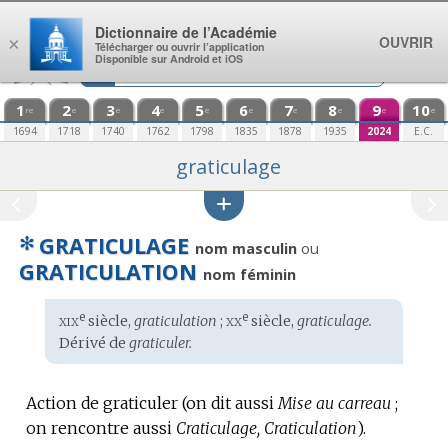
Aller au contenu
Dictionnaire de l’Académie
OUVRIR
×
Télécharger ou ouvrir l’application
Disponible sur Android et iOS
1
2
3
4
5
6
7
8
9
10
re
e
e
e
e
e
e
e
e
e
1694
1718
1740
1762
1798
1835
1878
1935
2024
E.C.
graticulage
✻
GRATICULAGE
ou
nom masculin
GRATICULATION
nom féminin
xix
xx
e
e
Étymologie
siècle,
graticulation
;
siècle,
graticulage.
:
Dérivé de
graticuler.
Action de graticuler (on dit aussi
Mise au carreau
;
on rencontre aussi
Craticulage, Craticulation
).