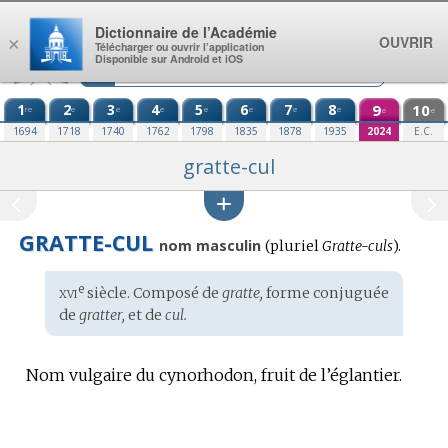
Aller au contenu
Dictionnaire de l’Académie
OUVRIR
×
Télécharger ou ouvrir l’application
Disponible sur Android et iOS
1
2
3
4
5
6
7
8
9
10
re
e
e
e
e
e
e
e
e
e
1694
1718
1740
1762
1798
1835
1878
1935
2024
E.C.
gratte-cul
GRATTE-CUL
nom masculin
(
pluriel
Gratte-culs
).
xvi
e
Étymologie
siècle. Composé de
gratte,
forme conjuguée
:
de
gratter,
et de
cul.
Nom vulgaire du cynorhodon, fruit de l’églantier.