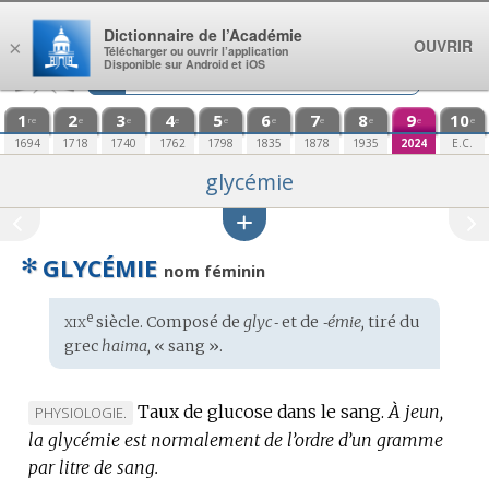
Aller au contenu
Dictionnaire de l’Académie
OUVRIR
×
Télécharger ou ouvrir l’application
Disponible sur Android et iOS
1
2
3
4
5
6
7
8
9
10
re
e
e
e
e
e
e
e
e
e
1694
1718
1740
1762
1798
1835
1878
1935
2024
E.C.
glycémie
✻
GLYCÉMIE
nom féminin
xix
e
Étymologie
siècle. Composé de
glyc‑
et de
‑émie,
tiré du
:
grec
haima,
« sang ».
Taux de glucose dans le sang.
À jeun,
MARQUE
PHYSIOLOGIE.
la glycémie est normalement de l’ordre d’un gramme
DE
par litre de sang.
DOMAINE