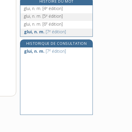
HISTOIRE DU MOT
gluten, n. m.
e
glui, n. m.
[4
édition]
e
glutinatif, adj.
[7
édition]
e
glui, n. m.
[5
édition]
glutineux, -euse, adj.
e
glui, n. m.
[6
édition]
glycémie, n. f.
e
glui, n. m.
[7
édition]
HISTORIQUE DE CONSULTATION
e
glui, n. m.
[7
édition]