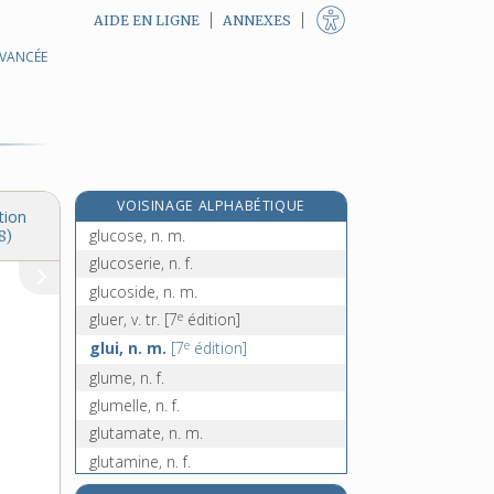
AIDE EN LIGNE
ANNEXES
AVANCÉE
gluau, n. m.
gluc(o)-, préf.
glucagon, n. m.
glucide, n. m.
glucidique, adj.
VOISINAGE ALPHABÉTIQUE
glucomètre, n. m.
tion
glucose, n. m.
8)
glucoserie, n. f.
glucoside, n. m.
e
gluer, v. tr.
[7
édition]
e
glui, n. m.
[7
édition]
glume, n. f.
glumelle, n. f.
glutamate, n. m.
glutamine, n. f.
glutamique, adj.