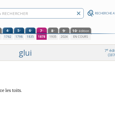
RECHERCHE 
4
5
6
7
8
9
10
e
e
e
édition
e
e
e
e
0
1762
1798
1835
1878
1935
2024
EN COURS
glui
e
7
édi
(187
e les toits.