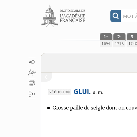
Aller au contenu
1
2
3
re
e
e
1694
1718
174
GLUI.
e
s. m.
7
ÉDITION
■
Grosse paille de seigle dont on couvr