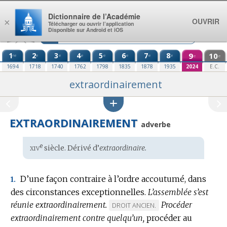
Aller au contenu
Dictionnaire de l’Académie
OUVRIR
×
Télécharger ou ouvrir l’application
Disponible sur Android et iOS
1
2
3
4
5
6
7
8
9
10
re
e
e
e
e
e
e
e
e
e
1694
1718
1740
1762
1798
1835
1878
1935
2024
E.C.
extraordinairement
EXTRAORDINAIREMENT
adverbe
xiv
e
Étymologie
siècle. Dérivé d’
extraordinaire.
:
D’une façon contraire à l’ordre accoutumé, dans
1.
des circonstances exceptionnelles.
L’assemblée s’est
réunie extraordinairement.
Procéder
MARQUE
DROIT ANCIEN.
extraordinairement contre quelqu’un,
DE
procéder au