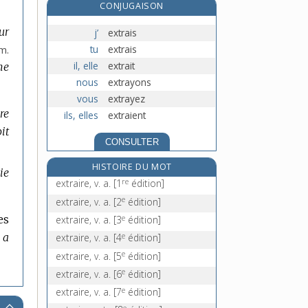
CONJUGAISON
extralucide, adj.
extra-muros, loc. adv.
ur
j’
extrais
extranéité, n. f.
tu
extrais
m.
extraordinaire, adj. et n. m.
il, elle
extrait
ne
extraordinairement, adv.
nous
extrayons
vous
extrayez
re
ils, elles
extraient
it
CONSULTER
HISTOIRE DU MOT
ie
re
extraire, v. a.
[1
édition]
e
extraire, v. a.
[2
édition]
e
es
extraire, v. a.
[3
édition]
l a
e
extraire, v. a.
[4
édition]
e
extraire, v. a.
[5
édition]
e
extraire, v. a.
[6
édition]
e
extraire, v. a.
[7
édition]
e