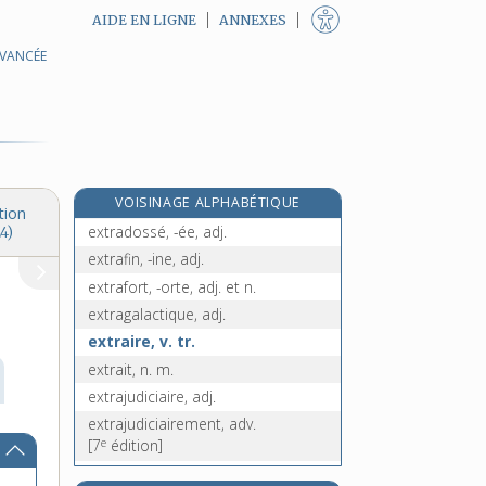
AIDE EN LIGNE
ANNEXES
AVANCÉE
extractible, adj.
extractif, -ive, adj.
extraction, n. f.
extrader, v. tr.
extradition, n. f.
VOISINAGE ALPHABÉTIQUE
extrados, n. m.
tion
extradossé, -ée, adj.
4)
extrafin, -ine, adj.
extrafort, -orte, adj. et n.
extragalactique, adj.
extraire, v. tr.
extrait, n. m.
extrajudiciaire, adj.
extrajudiciairement, adv.
e
[7
édition]
extralégal, -ale, adj.