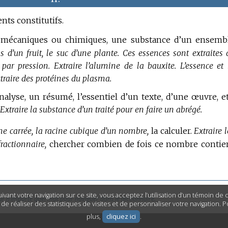
nts constitutifs.
és mécaniques ou chimiques, une substance d’un ensemb
us d’un fruit, le suc d’une plante.
Ces essences sont extraites 
t par pression.
Extraire l’alumine de la bauxite.
L’essence et 
traire des protéines du plasma.
analyse, un résumé, l’essentiel d’un texte, d’une œuvre, et
Extraire la substance d’un traité pour en faire un abrégé.
ine carrée, la racine cubique d’un nombre,
la calculer.
Extraire l
ractionnaire,
chercher combien de fois ce nombre contie
ivant votre navigation sur ce site, vous acceptez l’utilisation d’un témoin de
ur n’importe quel mot pour naviguer dans le dictionnaire.
n de réaliser des statistiques de visites et de personnaliser votre navigation. 
plus,
cliquez ici
.