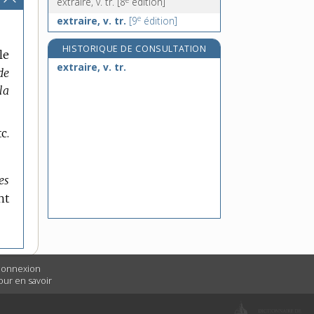
extraire, v. tr.
[8
édition]
e
extraire, v. tr.
[9
édition]
HISTORIQUE DE CONSULTATION
le
extraire, v. tr.
de
la
c.
es
nt
 connexion
Pour en savoir