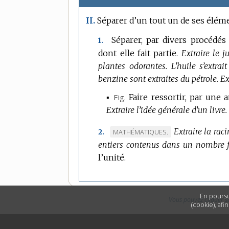
Séparer d’un tout un de ses éléme
II.
Séparer, par divers procéd
1.
dont elle fait partie.
Extraire le j
plantes odorantes.
L’huile s’extrai
benzine sont extraites du pétrole.
Ex
▪
Fig.
Faire ressortir, par une 
Extraire l’idée générale d’un livre.
Extraire la rac
MARQUE
MATHÉMATIQUES.
2.
entiers contenus dans un nombre f
DE
l’unité.
DOMAINE
:
En poursu
Vous pouvez cliquer s
(cookie), afi