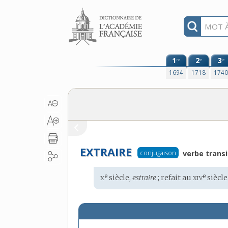
Aller au contenu
1
2
3
re
e
e
1694
1718
174
EXTRAIRE
conjugaison
verbe transi
x
xiv
e
e
Étymologie
siècle,
estraire
; refait au
siècle
: