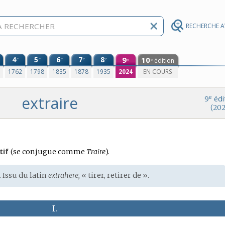
RECHERCHE 
4
5
6
7
8
9
10
e
e
e
e
e
édition
e
e
0
1762
1798
1835
1878
1935
2024
EN COURS
extraire
e
9
édi
(202
Conjugaison
tif
(se conjugue comme
Traire
).
:
. Issu du
latin
extrahere,
« tirer, retirer de ».
I.