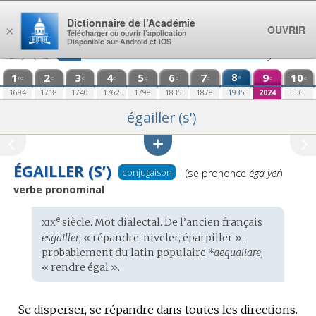
Aller au contenu
Dictionnaire de l’Académie
OUVRIR
×
Télécharger ou ouvrir l’application
Disponible sur Android et iOS
1
2
3
4
5
6
7
8
9
10
e
re
e
e
e
e
e
e
e
e
1694
1718
1740
1762
1798
1835
1878
1935
2024
E.C.
égailler (s')
ÉGAILLER (S’)
Prononciation
conjugaison
(se prononce
éga-yer
)
:
verbe pronominal
xix
e
Étymologie
siècle. Mot
dialectal
. De l’
ancien français
:
esgailler,
« répandre, niveler, éparpiller »,
probablement du
latin populaire
*aequaliare,
« rendre égal ».
Se disperser, se répandre dans toutes les directions.