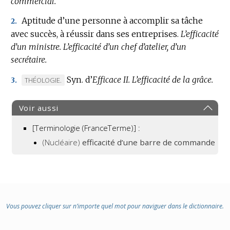
commercial.
Aptitude d’une personne à accomplir sa tâche
2.
avec succès, à réussir dans ses entreprises.
L’efficacité
d’un ministre.
L’efficacité d’un chef d’atelier, d’un
secrétaire.
Syn. d’
Efficace II.
L’efficacité de la grâce.
MARQUE
THÉOLOGIE.
3.
DE
DOMAINE
Voir aussi
:
[Terminologie (FranceTerme)] :
(Nucléaire)
efficacité d’une barre de commande
Vous pouvez cliquer sur n’importe quel mot pour naviguer dans le dictionnaire.