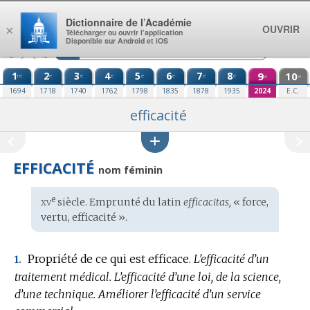
Aller au contenu
Dictionnaire de l’Académie
OUVRIR
×
Télécharger ou ouvrir l’application
Disponible sur Android et iOS
1
2
3
4
5
6
7
8
9
10
re
e
e
e
e
e
e
e
e
e
1694
1718
1740
1762
1798
1835
1878
1935
2024
E.C.
efficacité
EFFICACITÉ
nom féminin
xv
e
Étymologie
siècle. Emprunté du
latin
efficacitas,
« force,
:
vertu, efficacité ».
Propriété de ce qui est efficace.
L’efficacité d’un
1.
traitement médical.
L’efficacité d’une loi, de la science,
d’une technique.
Améliorer l’efficacité d’un service