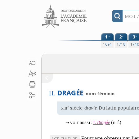
Aller au contenu
1
2
3
re
e
e
1694
1718
174
DRAGÉE
II.
nom féminin
xiii
e
Étymologie
siècle,
dravie.
Du
latin populair
:
↪
voir aussi :
I.
Dragée
(n. f.)
Fourrage obtenu par l’
MARQUE
AGRICULTURE.