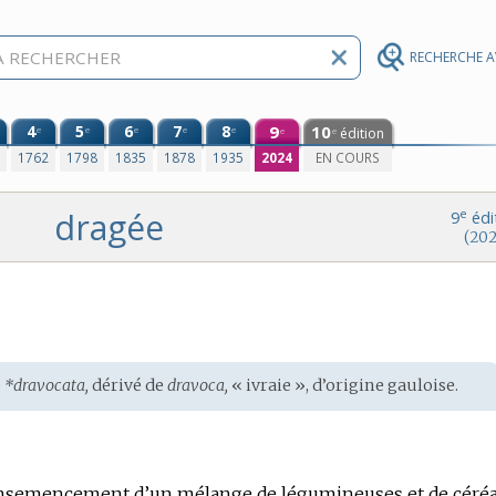
RECHERCHE 
4
5
6
7
8
9
10
e
e
e
e
e
édition
e
e
0
1762
1798
1835
1878
1935
2024
EN COURS
dragée
e
9
édi
(202
e
*dravocata,
dérivé de
dravoca,
« ivraie », d’origine
gauloise
.
ensemencement d’un mélange de légumineuses et de céréa