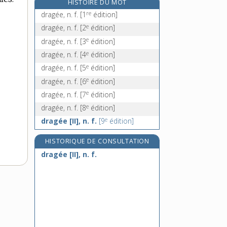
HISTOIRE DU MOT
drageonner, v. intr.
re
dragée, n. f.
[1
édition]
dragon, n. m.
e
dragée, n. f.
[2
édition]
dragonnade, n. f.
e
dragée, n. f.
[3
édition]
dragonne, n. f.
e
dragée, n. f.
[4
édition]
e
dragée, n. f.
[5
édition]
e
dragée, n. f.
[6
édition]
e
dragée, n. f.
[7
édition]
e
dragée, n. f.
[8
édition]
e
dragée [II], n. f.
[9
édition]
HISTORIQUE DE CONSULTATION
dragée [II], n. f.