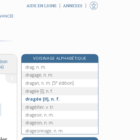
AIDE EN LIGNE
ANNEXES
AVANCÉE
dracher, v. impers.
drachme, n. f.
draconculose, n. f.
draconien, -ienne, adj.
dracontium, n. m.
e
VOISINAGE ALPHABÉTIQUE
dracuncule, n. m.
[4
édition]
tion
drag, n. m.
4)
dragage, n. m.
e
dragan, n. m.
[5
édition]
dragée [I], n. f.
dragée [II], n. f.
dragéifier, v. tr.
drageoir, n. m.
drageon, n. m.
drageonnage, n. m.
drageonnement, n. m.
les.