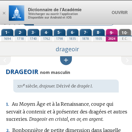
Aller au contenu
Dictionnaire de l’Académie
OUVRIR
×
Télécharger ou ouvrir l’application
Disponible sur Android et iOS
1
2
3
4
5
6
7
8
9
10
re
e
e
e
e
e
e
e
e
e
1694
1718
1740
1762
1798
1835
1878
1935
2024
E.C.
drageoir
DRAGEOIR
nom masculin
xiv
e
Étymologie
siècle,
drajouer.
Dérivé de
dragée I.
:
Au Moyen Âge et à la Renaissance, coupe qui
1.
servait à contenir et à présenter des dragées et autres
sucreries.
Drageoir en cristal, en or, en argent.
Bonbonnière de petite dimension dans laquelle
2.