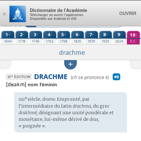
Aller au contenu
Dictionnaire de l’Académie
OUVRIR
×
Télécharger ou ouvrir l’application
Disponible sur Android et iOS
1
2
3
4
5
6
7
8
9
10
re
e
e
e
e
e
e
e
e
e
1694
1718
1740
1762
1798
1835
1878
1935
2024
E.C.
drachme
DRACHME
Prononciation
e
(
ch
se prononce
k
)
10
ÉDITION
:
[dʁakm]
nom féminin
xiii
e
Étymologie
siècle,
drame.
Emprunté, par
:
l’intermédiaire du
latin
drachma,
du
grec
drakhmê,
désignant une unité pondérale et
monétaire, lui-même dérivé de
drax,
« poignée ».