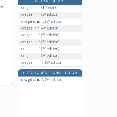
HISTOIRE DU MOT
drageonnement, n. m.
le
re
dragée, n. f.
[1
édition]
drageonner, v. intr.
e
dragée, n. f.
[2
édition]
dragon, n. m.
e
dragée, n. f.
[3
édition]
dragonnade, n. f.
e
dragée, n. f.
[4
édition]
e
dragée, n. f.
[5
édition]
e
dragée, n. f.
[6
édition]
e
dragée, n. f.
[7
édition]
e
dragée, n. f.
[8
édition]
e
dragée [I], n. f.
[9
édition]
HISTORIQUE DE CONSULTATION
e
dragée, n. f.
[3
édition]