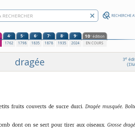
RECHERCHE 
4
5
6
7
8
9
10
e
e
e
e
e
e
édition
e
0
1762
1798
1835
1878
1935
2024
EN COURS
dragée
e
3
édi
(174
tits fruits couverts de sucre durci.
Dragée musquée. Boît
mb dont on se sert pour tirer aux oiseaux.
Grosse dragé