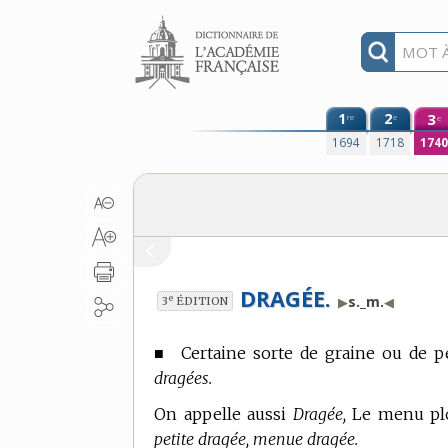
Aller au contenu
1
2
3
re
e
e
1694
1718
174
DRAGÉE.
e
s._m.
▶
◀
3
ÉDITION
■
Certaine sorte de graine ou de pe
dragées.
On appelle aussi
Dragée,
Le menu plo
petite dragée, menue dragée.