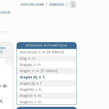
AIDE EN LIGNE
ANNEXES
AVANCÉE
drache, n. f.
dracher, v. impers.
drachme, n. f.
draconculose, n. f.
draconien, -ienne, adj.
VOISINAGE ALPHABÉTIQUE
dracontium, n. m.
tion
e
dracuncule, n. m.
[4
édition]
0)
drag, n. m.
dragage, n. m.
e
dragan, n. m.
[5
édition]
dragée [I], n. f.
dragée [II], n. f.
e de
dragéifier, v. tr.
drageoir, n. m.
e,
drageon, n. m.
drageonnage, n. m.