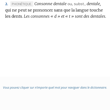
DOMAINE
Consonne dentale
ou,
subst.
,
dentale,
MARQUE
PHONÉTIQUE.
2.
:
qui ne peut se prononcer sans que la langue touche
DE
les dents.
DOMAINE
Les consonnes « d » et « t » sont des dentales.
:
Vous pouvez cliquer sur n’importe quel mot pour naviguer dans le dictionnaire.