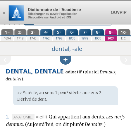
Aller au contenu
Dictionnaire de l’Académie
OUVRIR
×
Télécharger ou ouvrir l’application
Disponible sur Android et iOS
1
2
3
4
5
6
7
8
9
10
e
e
e
e
e
re
e
e
e
e
1694
1718
1740
1762
1798
1835
1878
1935
2024
E.C.
dental, -ale
DENTAL, DENTALE
adjectif
(
pluriel
Dentaux,
dentales
).
xvi
xvii
e
e
Étymologie
siècle, au sens 1 ;
siècle, au sens 2.
:
Dérivé de
dent.
Vieilli.
Qui appartient aux dents.
Les nerfs
MARQUE
ANATOMIE.
1.
dentaux.
DE
(Aujourd’hui, on dit plutôt
Dentaire.
)