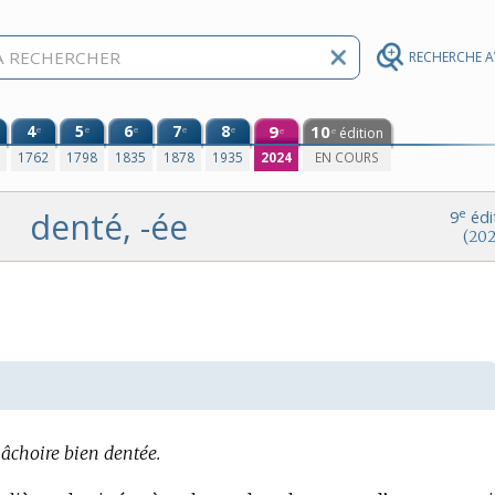
RECHERCHE 
4
5
6
7
8
9
10
e
e
e
e
e
édition
e
e
0
1762
1798
1835
1878
1935
2024
EN COURS
denté, -ée
e
9
édi
(202
choire bien dentée.