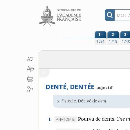
Aller au contenu
1
2
3
re
e
e
1694
1718
174
DENTÉ, DENTÉE
adjectif
xii
e
Étymologie
siècle. Dérivé de
dent.
:
Pourvu de dents.
Une mâ
MARQUE
ANATOMIE.
1.
DE