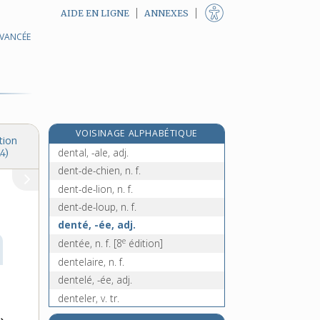
AIDE EN LIGNE
ANNEXES
AVANCÉE
densimètre, n. m.
densimétrie, n. f.
densité, n. f.
dent, n. f.
dentaire [I], adj.
VOISINAGE ALPHABÉTIQUE
dentaire [II], n. f.
tion
dental, -ale, adj.
4)
dent-de-chien, n. f.
dent-de-lion, n. f.
dent-de-loup, n. f.
denté, -ée, adj.
e
dentée, n. f.
[8
édition]
dentelaire, n. f.
dentelé, -ée, adj.
denteler, v. tr.
dentelle, n. f.