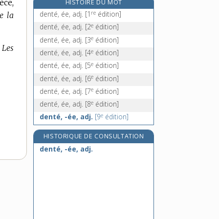
èce,
HISTOIRE DU MOT
dentellerie, n. f.
re
denté, ée, adj.
[1
édition]
e la
dentellier, -ière, n. et adj.
e
denté, ée, adj.
[2
édition]
dentelure, n. f.
e
denté, ée, adj.
[3
édition]
denticule, n. m.
Les
e
denté, ée, adj.
[4
édition]
e
denté, ée, adj.
[5
édition]
e
denté, ée, adj.
[6
édition]
e
denté, ée, adj.
[7
édition]
e
denté, ée, adj.
[8
édition]
e
denté, -ée, adj.
[9
édition]
HISTORIQUE DE CONSULTATION
denté, -ée, adj.