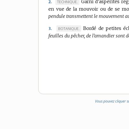
Garni d’aspérités rég
MARQUE
TECHNIQUE.
2.
DOMAINE
en vue de la mouvoir ou de se mou
DE
:
pendule transmettent le mouvement aux
DOMAINE
:
Bordé de petites éc
MARQUE
BOTANIQUE.
3.
feuilles du pêcher, de l’amandier sont d
DE
DOMAINE
:
Vous pouvez cliquer s