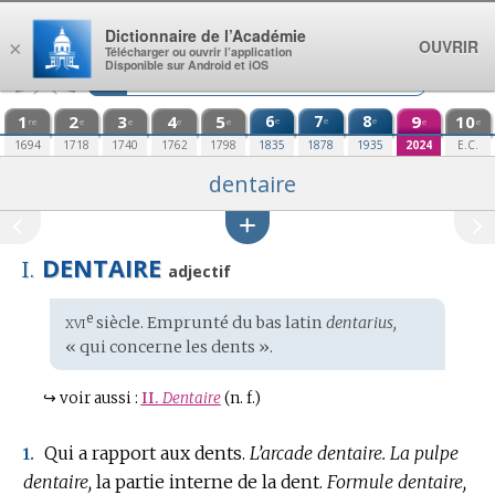
Aller au contenu
Dictionnaire de l’Académie
OUVRIR
×
Télécharger ou ouvrir l’application
Disponible sur Android et iOS
1
2
3
4
5
6
7
8
9
10
e
e
e
re
e
e
e
e
e
e
1694
1718
1740
1762
1798
1835
1878
1935
2024
E.C.
dentaire
DENTAIRE
I.
adjectif
xvi
e
Étymologie
siècle. Emprunté du
bas latin
dentarius,
:
« qui concerne les dents ».
↪
voir aussi :
II.
Dentaire
(n. f.)
Qui a rapport aux dents.
L’arcade dentaire.
La pulpe
1.
dentaire,
la partie interne de la dent.
Formule dentaire,