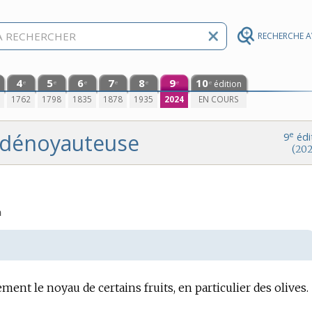
RECHERCHE 
4
5
6
7
8
9
10
édition
e
e
e
e
e
e
e
0
1762
1798
1835
1878
1935
2024
EN COURS
dénoyauteuse
e
9
édi
(202
n
ent le noyau de certains fruits, en particulier des olives.