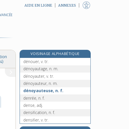
AIDE EN LIGNE
ANNEXES
AVANCÉE
dénonciateur, -trice, n.
dénonciation, n. f.
dénotatif, -ive, adj.
dénotation, n. f.
dénoter, v. tr.
VOISINAGE ALPHABÉTIQUE
dénouement, n. m.
tion
dénouer, v. tr.
4)
dénoyautage, n. m.
dénoyauter, v. tr.
dénoyauteur, n. m.
dénoyauteuse, n. f.
denrée, n. f.
dense, adj.
densification, n. f.
densifier, v. tr.
densimètre, n. m.