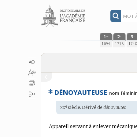
Aller au contenu
1
2
3
re
e
e
1694
1718
174
✻
DÉNOYAUTEUSE
nom fémini
xx
e
Étymologie
siècle. Dérivé de
dénoyauter.
:
Appareil servant à enlever mécaniquem