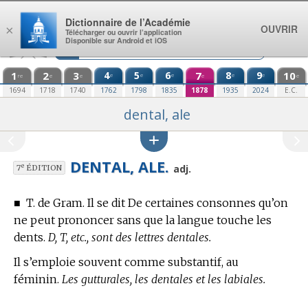
Aller au contenu
Dictionnaire de l’Académie
OUVRIR
×
Télécharger ou ouvrir l’application
Disponible sur Android et iOS
1
2
3
4
5
6
7
8
9
10
e
e
e
e
e
re
e
e
e
e
1694
1718
1740
1762
1798
1835
1878
1935
2024
E.C.
dental, ale
DENTAL, ALE.
e
adj.
7
ÉDITION
■
T. de Gram.
Il se dit De certaines consonnes qu’on
ne peut prononcer sans que la langue touche les
dents.
D, T, etc., sont des lettres dentales.
Il s’emploie souvent comme substantif, au
féminin.
Les gutturales, les dentales et les labiales.