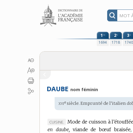
Aller au contenu
1
2
3
re
e
e
1694
1718
174
DAUBE
nom féminin
xvi
e
Étymologie
siècle. Emprunté de l’
italien
do
:
Mode de cuisson à l’étouffée
MARQUE
CUISINE.
en daube,
DE
viande de bœuf braisée,