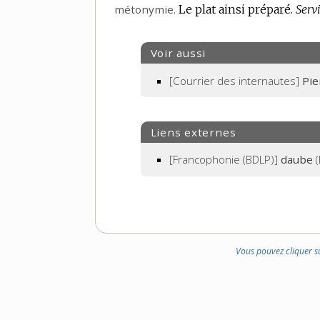
métonymie.
DOMAINE
Le plat ainsi préparé.
Serv
:
Voir aussi
[Courrier des internautes]
Pie
Liens externes
[Francophonie (BDLP)]
daube
(
Vous pouvez cliquer s