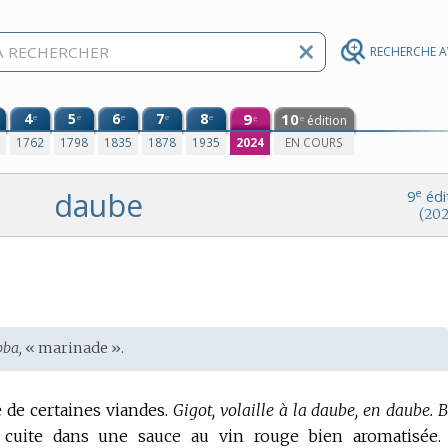
RECHERCHE 
4
5
6
7
8
9
10
e
e
e
e
e
édition
e
e
0
1762
1798
1835
1878
1935
2024
EN COURS
daube
e
9
édi
(202
bba,
« marinade ».
 de certaines viandes.
Gigot, volaille à la daube, en daube.
B
 cuite dans une sauce au vin rouge bien aromatisée.