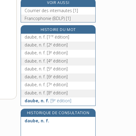
VOIR AUSSI
Daumont (à la), loc. adv.
Courrier des internautes [1]
d'Aumont (à la), loc. adv.
Francophonie (BDLP) [1]
dauphin [I], n. m.
dauphin, -ine [II], n.
HISTOIRE DU MOT
re
daube, n. f.
[1
édition]
e
daube, n. f.
[2
édition]
e
daube, n. f.
[3
édition]
e
daube, n. f.
[4
édition]
e
daube, n. f.
[5
édition]
e
daube, n. f.
[6
édition]
e
daube, n. f.
[7
édition]
e
daube, n. f.
[8
édition]
e
daube, n. f.
[9
édition]
HISTORIQUE DE CONSULTATION
daube, n. f.