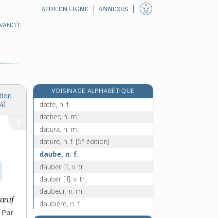
AIDE EN LIGNE
ANNEXES
AVANCÉE
daterie, n. f.
dateur, -euse, adj.
datif [I], n. m.
datif, -ive [II], adj.
dation, n. f.
e
VOISINAGE ALPHABÉTIQUE
datisme, n. m.
[7
édition]
tion
datte, n. f.
4)
dattier, n. m.
datura, n. m.
e
dature, n. f.
[5
édition]
daube, n. f.
dauber [I], v. tr.
dauber [II], v. tr.
daubeur, n. m.
œuf
daubière, n. f.
Par
e
daucus, n. m.
[4
édition]