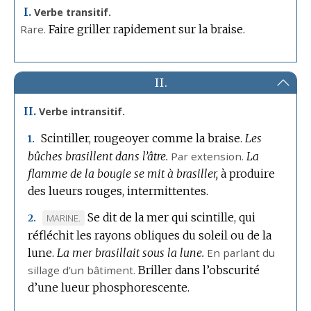
I.
Verbe transitif.
Rare.
Faire griller rapidement sur la braise.
II.
II.
Verbe intransitif.
Scintiller, rougeoyer comme la braise.
Les
1.
bûches brasillent dans l’âtre.
Par extension.
La
flamme de la bougie se mit à brasiller,
à produire
des lueurs rouges, intermittentes.
Se dit de la mer qui scintille, qui
MARQUE
MARINE.
2.
réfléchit les rayons obliques du soleil ou de la
DE
lune.
DOMAINE
La mer brasillait sous la lune.
En parlant du
sillage d’un bâtiment.
:
Briller dans l’obscurité
d’une lueur phosphorescente.