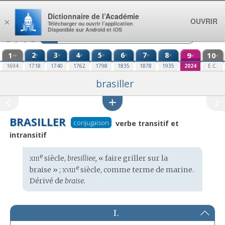
Aller au contenu
Dictionnaire de l’Académie
OUVRIR
×
Télécharger ou ouvrir l’application
Disponible sur Android et iOS
1
2
3
4
5
6
7
8
9
10
e
e
e
e
e
e
e
re
e
e
1694
1718
1740
1762
1798
1835
1878
1935
2024
E.C.
brasiller
BRASILLER
conjugaison
verbe transitif et
intransitif
xiii
e
Étymologie
siècle,
bresilliee,
« faire griller sur la
:
xviii
e
braise » ;
siècle, comme terme de marine.
Dérivé de
braise.
I.