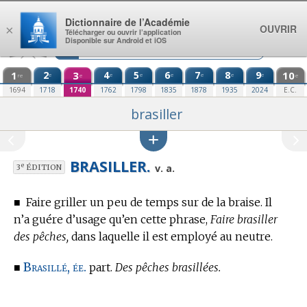
Aller au contenu
Dictionnaire de l’Académie
OUVRIR
×
Télécharger ou ouvrir l’application
Disponible sur Android et iOS
1
2
3
4
5
6
7
8
9
10
e
e
e
e
e
e
e
re
e
e
1694
1718
1740
1762
1798
1835
1878
1935
2024
E.C.
brasiller
BRASILLER.
e
v. a.
3
ÉDITION
■
Faire griller un peu de temps sur de la braise. Il
n’a guére d’usage qu’en cette phrase,
Faire brasiller
des pêches,
dans laquelle il est employé au neutre.
Brasillé, ée.
■
part.
Des pêches brasillées.