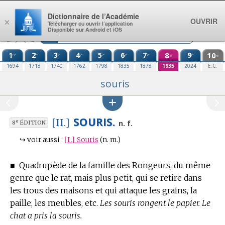
Aller au contenu
Dictionnaire de l’Académie
OUVRIR
×
Télécharger ou ouvrir l’application
Disponible sur Android et iOS
1
2
3
4
5
6
7
8
9
10
re
e
e
e
e
e
e
e
e
e
1694
1718
1740
1762
1798
1835
1878
1935
2024
E.C.
souris
SOURIS.
[II.]
e
n. f.
8
ÉDITION
↪
voir aussi :
[I.]
Souris
(n. m.)
■
Quadrupède de la famille des Rongeurs, du même
genre que le rat, mais plus petit, qui se retire dans
les trous des maisons et qui attaque les grains, la
paille, les meubles, etc.
Les souris rongent le papier. Le
chat a pris la souris.