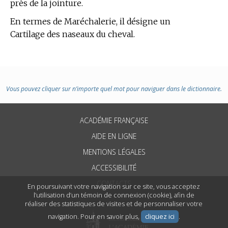
près de la jointure.
En
termes de Maréchalerie,
il désigne un
Cartilage des naseaux du cheval.
Vous pouvez cliquer sur n’importe quel mot pour naviguer dans le dictionnaire.
ACADÉMIE FRANÇAISE
AIDE EN LIGNE
MENTIONS LÉGALES
ACCESSIBILITÉ
CONTACTS
En poursuivant votre navigation sur ce site, vous acceptez
l’utilisation d’un témoin de connexion (cookie), afin de
réaliser des statistiques de visites et de personnaliser votre
navigation. Pour en savoir plus,
cliquez ici
.