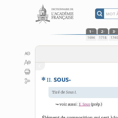
Aller au contenu
1
2
3
re
e
e
1694
1718
174
✻
SOUS-
II.
Étymologie
Tiré de
Sous I.
:
↪
voir aussi :
I.
Sous
(prép.)
Élément de composition qui sert à f