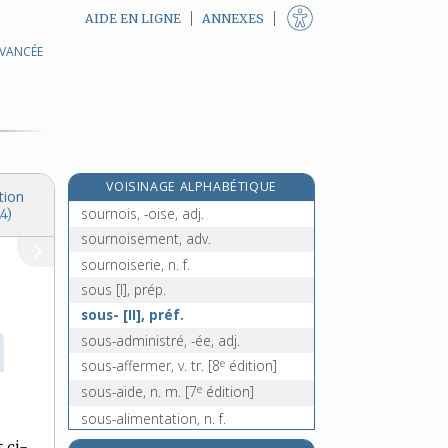
AIDE EN LIGNE
ANNEXES
AVANCÉE
souriceau, n. m.
souricière, n. f.
sourire [I], v. intr.
sourire [II], n. m.
souris [I], n. m.
VOISINAGE ALPHABÉTIQUE
souris [II], n. f.
tion
sournois, -oise, adj.
4)
sournoisement, adv.
sournoiserie, n. f.
sous [I], prép.
sous- [II], préf.
sous-administré, -ée, adj.
e
sous-affermer, v. tr.
[8
édition]
e
sous-aide, n. m.
[7
édition]
sous-alimentation, n. f.
sous-alimenter, v. tr.
 ci-