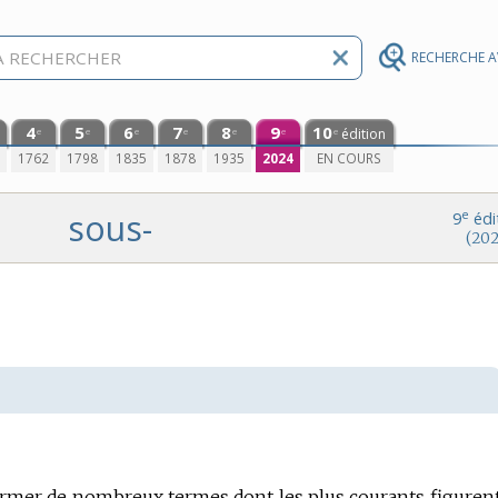
RECHERCHE 
4
5
6
7
8
9
10
édition
e
e
e
e
e
e
e
0
1762
1798
1835
1878
1935
2024
EN COURS
sous-
e
9
édi
(202
ormer de nombreux termes dont les plus courants figurent