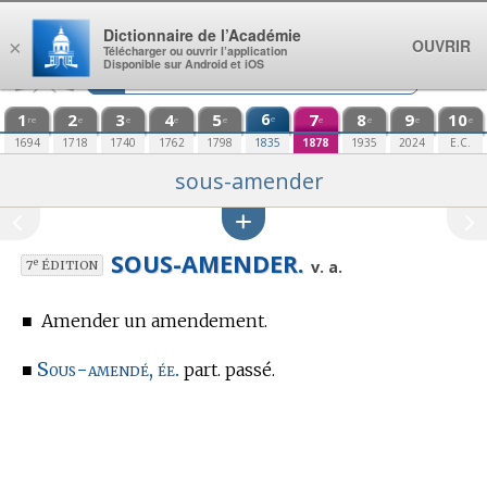
Aller au contenu
Dictionnaire de l’Académie
OUVRIR
×
Télécharger ou ouvrir l’application
Disponible sur Android et iOS
1
2
3
4
5
6
7
8
9
10
e
re
e
e
e
e
e
e
e
e
1694
1718
1740
1762
1798
1835
1878
1935
2024
E.C.
sous-amender
SOUS-AMENDER.
e
v. a.
7
ÉDITION
■
Amender un amendement.
Sous-amendé, ée.
■
part. passé.