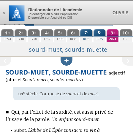
Aller au contenu
Dictionnaire de l’Académie
OUVRIR
×
Télécharger ou ouvrir l’application
Disponible sur Android et iOS
1
2
3
4
5
6
7
8
9
10
e
e
re
e
e
e
e
e
e
e
1694
1718
1740
1762
1798
1835
1878
1935
2024
E.C.
sourd-muet, sourde-muette
SOURD-MUET, SOURDE-MUETTE
adjectif
(
pluriel
Sourds-muets, sourdes-muettes
).
xvi
e
Étymologie
siècle. Composé de
sourd
et de
muet.
:
■
Qui, par l’effet de la surdité, est aussi privé de
l’usage de la parole.
Un enfant sourd-muet.
▪
Subst.
L’abbé de L’Épée consacra sa vie à