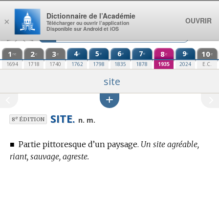
Aller au contenu
Dictionnaire de l’Académie
OUVRIR
×
Télécharger ou ouvrir l’application
Disponible sur Android et iOS
1
2
3
4
5
6
7
8
9
10
e
e
e
e
e
re
e
e
e
e
1694
1718
1740
1762
1798
1835
1878
1935
2024
E.C.
site
SITE.
e
n. m.
8
ÉDITION
■
Partie pittoresque d’un paysage.
Un site agréable,
riant, sauvage, agreste.