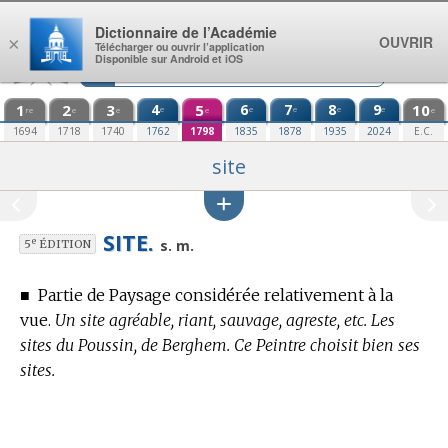
Aller au contenu
Dictionnaire de l’Académie
OUVRIR
×
Télécharger ou ouvrir l’application
Disponible sur Android et iOS
1
2
3
4
5
6
7
8
9
10
e
e
e
e
e
re
e
e
e
e
1694
1718
1740
1762
1798
1835
1878
1935
2024
E.C.
site
SITE.
e
s. m.
5
ÉDITION
■
Partie de Paysage considérée relativement à la
vue.
Un site agréable, riant, sauvage, agreste, etc. Les
sites du Poussin, de Berghem. Ce Peintre choisit bien ses
sites.