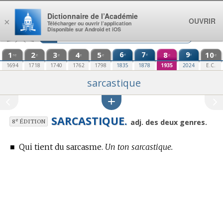
Aller au contenu
Dictionnaire de l’Académie
OUVRIR
×
Télécharger ou ouvrir l’application
Disponible sur Android et iOS
1
2
3
4
5
6
7
8
9
10
e
e
e
re
e
e
e
e
e
e
1694
1718
1740
1762
1798
1835
1878
1935
2024
E.C.
sarcastique
SARCASTIQUE.
e
adj. des deux genres.
8
ÉDITION
■
Qui tient du sarcasme.
Un ton sarcastique.