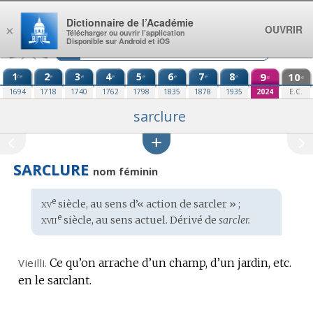
Aller au contenu
Dictionnaire de l’Académie
OUVRIR
×
Télécharger ou ouvrir l’application
Disponible sur Android et iOS
1
2
3
4
5
6
7
8
9
10
re
e
e
e
e
e
e
e
e
e
1694
1718
1740
1762
1798
1835
1878
1935
2024
E.C.
sarclure
SARCLURE
nom féminin
xv
e
Étymologie
siècle, au sens d’« action de sarcler » ;
:
xvii
e
siècle, au sens actuel. Dérivé de
sarcler.
Vieilli.
Ce qu’on arrache d’un champ, d’un jardin, etc.
en le sarclant.