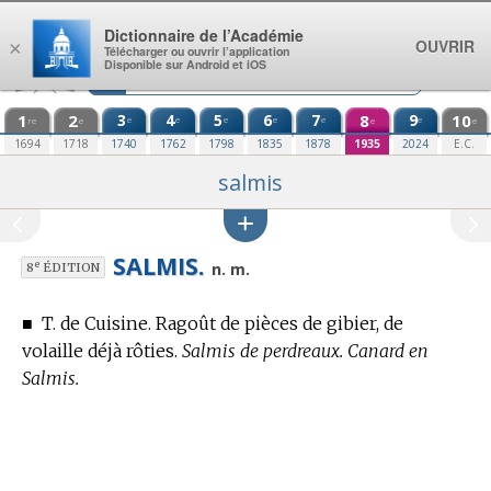
Aller au contenu
Dictionnaire de l’Académie
OUVRIR
×
Télécharger ou ouvrir l’application
Disponible sur Android et iOS
1
2
3
4
5
6
7
8
9
10
e
e
e
e
e
e
re
e
e
e
1694
1718
1740
1762
1798
1835
1878
1935
2024
E.C.
salmis
SALMIS.
e
n. m.
8
ÉDITION
■
T. de Cuisine.
Ragoût de pièces de gibier, de
volaille déjà rôties.
Salmis de perdreaux. Canard en
Salmis.